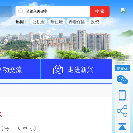
搜 索
公积金
居住证
养老保险
投资
热词：
互动交流
走进新兴
新媒体
示
【
字号：
大
中
小
】