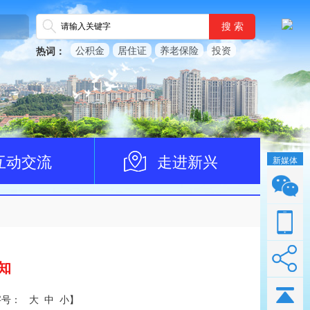
搜 索
公积金
居住证
养老保险
投资
热词：
互动交流
走进新兴
新媒体
知
字号：
大
中
小
】