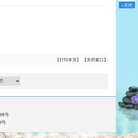
×关闭
【
打印本页
】 【
关闭窗口
】
698号
9号