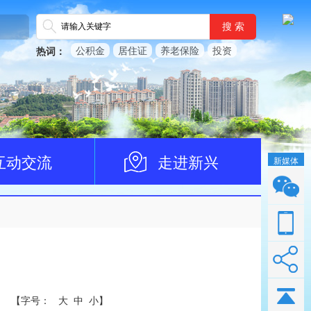
搜 索
公积金
居住证
养老保险
投资
热词：
互动交流
走进新兴
新媒体
【
字号：
大
中
小
】