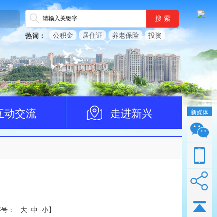
搜 索
公积金
居住证
养老保险
投资
热词：
互动交流
走进新兴
新媒体
字号：
大
中
小
】