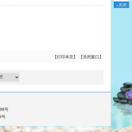
×关闭
【
打印本页
】 【
关闭窗口
】
698号
9号