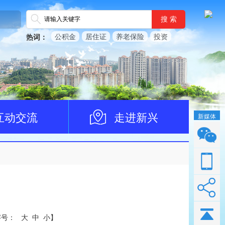
搜 索
公积金
居住证
养老保险
投资
热词：
互动交流
走进新兴
新媒体
字号：
大
中
小
】