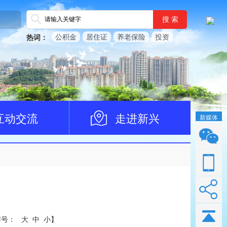
搜 索
公积金
居住证
养老保险
投资
热词：
互动交流
走进新兴
新媒体
字号：
大
中
小
】