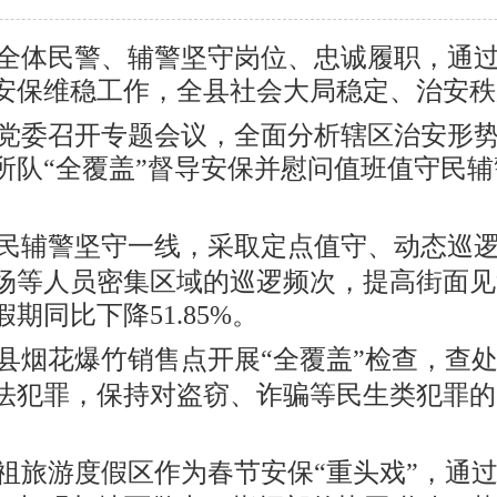
安局全体民警、辅警坚守岗位、忠诚履职，通
安保维稳工作
，全县
社会大局稳定、治安秩
党委召开专题会议，全面分析辖区治安形
所队“全覆盖”督导安保并慰问值班值守民
。
民辅警坚守一线，采取定点值守、动态巡
场等人员密集区域的巡逻频次，提高街面见
同比下降51.85%。
县烟花爆竹销售点开展“全覆盖”检查，查处
法犯罪，保持对盗窃、诈骗等民生类犯罪的
祖旅游度假区作为春节安保“重头戏”，通过