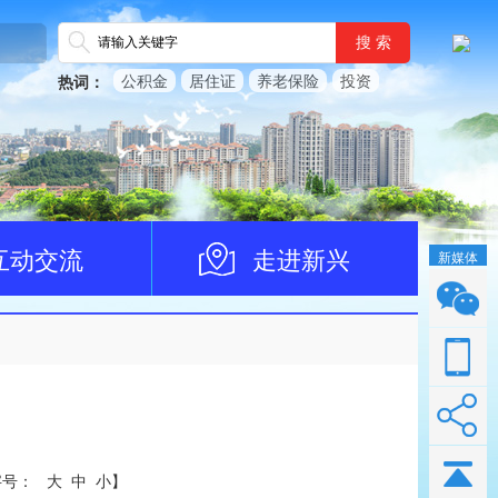
搜 索
公积金
居住证
养老保险
投资
热词：
互动交流
走进新兴
新媒体
字号：
大
中
小
】