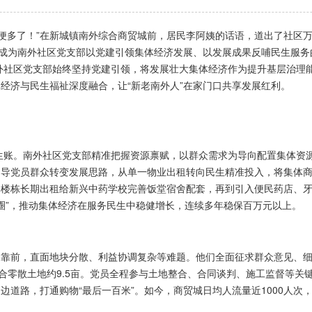
多了！”在新城镇南外综合商贸城前，居民李阿姨的话语，道出了社区万
更成为南外社区党支部以党建引领集体经济发展、以发展成果反哺民生服务
区党支部始终坚持党建引领，将发展壮大集体经济作为提升基层治理能
经济与民生福祉深度融合，让“新老南外人”在家门口共享发展红利。
。南外社区党支部精准把握资源禀赋，以群众需求为导向配置集体资源，
引导党员群众转变发展思路，从单一物业出租转向民生精准投入，将集体
体楼栋长期出租给新兴中药学校完善饭堂宿舍配套，再到引入便民药店、
务圈”，推动集体经济在服务民生中稳健增长，连续多年稳保百万元以上。
靠前，直面地块分散、利益协调复杂等难题。他们全面征求群众意见、细
整合零散土地约9.5亩。党员全程参与土地整合、合同谈判、施工监督等
道路，打通购物“最后一百米”。如今，商贸城日均人流量近1000人次，