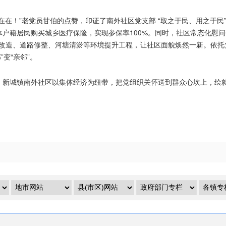
！”老党员甘伯的点赞，印证了南外社区党支部 “取之于民、用之于民
全体户籍居民购买城乡医疗保险，实现参保率100%。同时，社区常态化慰
厕改造、道路修整、河塘清淤等环境提升工程，让社区面貌焕然一新。依
变“亲邻”。
城镇南外社区以集体经济为纽带，把党组织关怀送到群众心坎上，绘就