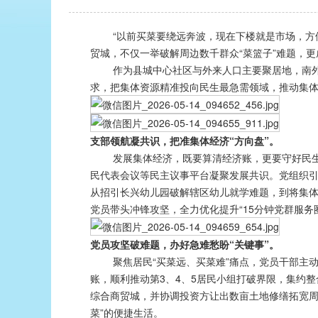
“以前买菜要绕远奔波，现在下楼就是市场，方便
贸城，不仅一举破解周边数千群众“菜篮子”难题，
作为县城中心社区与外来人口主要聚居地，南外社
求，把集体资源精准投向民生最急需领域，推动集体
支部领航凝共识，把准集体经济“方向盘”。
发展集体经济，既要算清经济账，更要守好民生账
民代表会议等民主议事平台凝聚发展共识。党组织
从招引长兴幼儿园破解辖区幼儿就学难题，到将集
党员带头冲锋攻坚，全力优化提升“15分钟党群服
党员攻坚破难题，办好急难愁盼“关键事”。
聚焦居民“买菜远、买菜难”痛点，党员干部主动
账，顺利推动第3、4、5居民小组打破界限，集约
综合商贸城，并协调投资方让出数亩土地修缮拓宽周边
菜”的便捷生活。