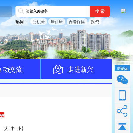
搜 索
公积金
居住证
养老保险
投资
热词：
互动交流
走进新兴
新媒体
民
：
大
中
小
】