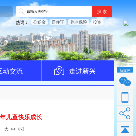
搜 索
公积金
居住证
养老保险
投资
热词：
互动交流
走进新兴
新媒体
少年儿童快乐成长
：
大
中
小
】