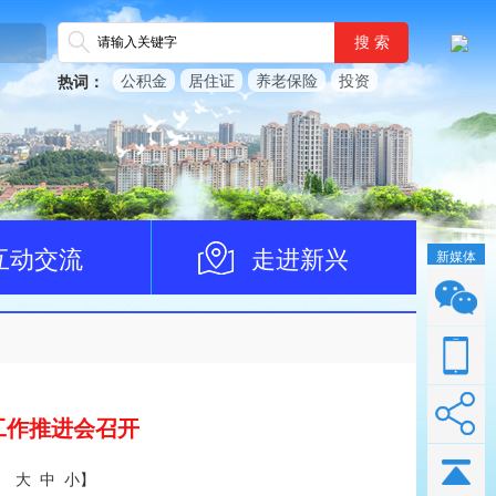
搜 索
公积金
居住证
养老保险
投资
热词：
互动交流
走进新兴
新媒体
工作推进会召开
：
大
中
小
】