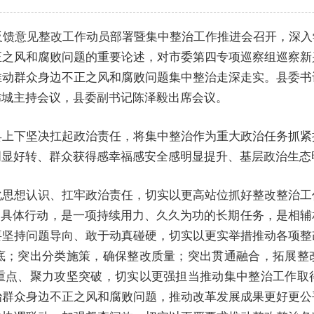
察反馈意见整改工作动员部署暨集中整治工作推进会召开，深
正之风和腐败问题的重要论述，对市委第四专项巡察组巡察新
推动群众身边不正之风和腐败问题集中整治走深走实。县委书
炜城主持会议，县委副书记陈泽毅出席会议。
县上下坚决扛起政治责任，将集中整治作为重大政治任务抓紧
明显好转、群众获得感幸福感安全感明显提升、基层政治生态
化思想认识、扛牢政治责任，切实以更高站位抓好整改整治工
”的具体行动，是一项持续用力、久久为功的长期任务，是相
要坚持问题导向、敢于动真碰硬，切实以更实举措推动各项整
底；突出分类施策，确保整改质量；突出贯通融合，拓展整改
重点、聚力攻坚突破，切实以更强担当推动集中整治工作取得
治群众身边不正之风和腐败问题，推动改革发展成果更好更公