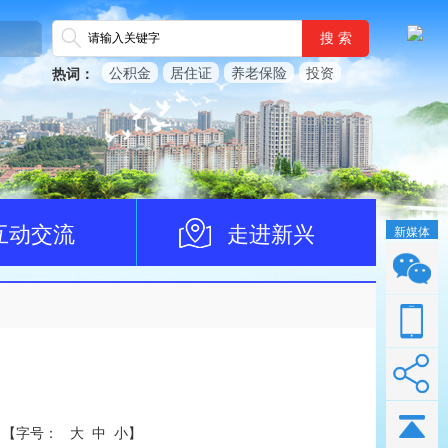
搜 索
公积金
居住证
养老保险
投资
热词：
互动交流
走进新兴
新媒体
【
字号：
大
中
小
】