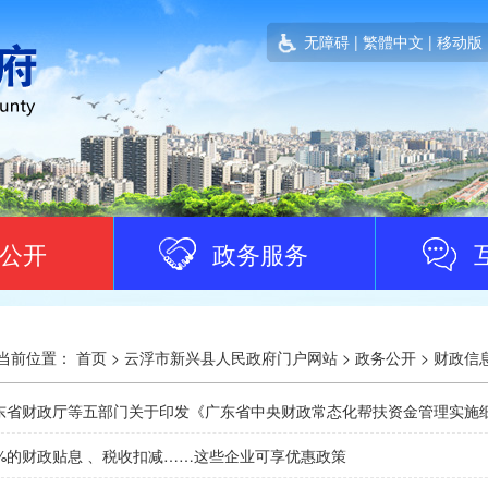
无障碍
|
繁體中文
|
移动版
公开
政务服务
当前位置：
首页
>
云浮市新兴县人民政府门户网站
>
政务公开
>
财政信
东省财政厅等五部门关于印发《广东省中央财政常态化帮扶资金管理实施
0%的财政贴息 、税收扣减……这些企业可享优惠政策