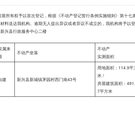
所有权予以首次登记，根据《不动产登记暂行条例实施细则》第十七条
书面材料送达我机构。逾期无人提出异议或者异议不成立的，我机构将予以
新兴县行政服务中心二楼
权属来
不动产
不动产坐落
源
实测面积
用地面积：114.9平
米 /
自建
新兴县新城镇茅园村西门南43号
房屋建筑面积：491.
7平方米