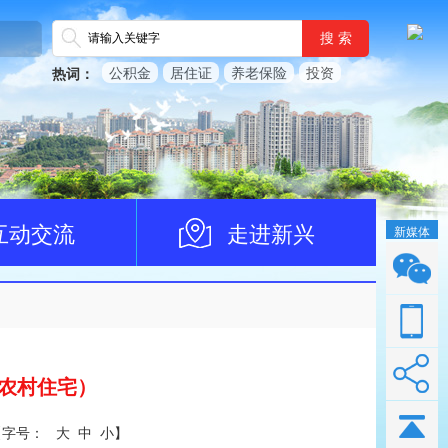
搜 索
公积金
居住证
养老保险
投资
热词：
互动交流
走进新兴
新媒体
农村住宅）
【
字号：
大
中
小
】