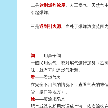
二是
。人工煤气、天然气
达到爆炸浓度
引起爆炸。
三是
。当处于爆炸浓度范围
遇到引火源
——用鼻子闻
闻
一般民用供气，都对燃气进行加臭（乙
味，就有可能是燃气泄漏。
——看燃气表
看
在完全不用气的情况下，查看气表的末
管、接口等地方）。
——喷涂肥皂水
涂
肥皂或洗衣粉用水调成皂液，依次涂抹