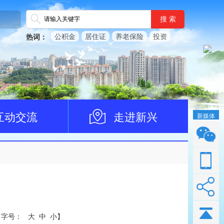
搜 索
公积金
居住证
养老保险
投资
热词：
互动交流
走进新兴
新媒体
【
字号：
大
中
小
】