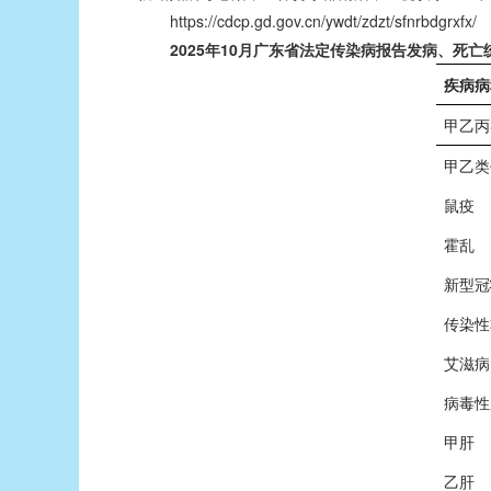
https://cdcp.gd.gov.cn/ywdt/zdzt/sfnrbdgrxfx/
2025年10月广东省法定传染病报告发病、死亡
疾病病
甲乙丙
甲乙类
鼠疫
霍乱
新型冠
传染性
艾滋病
病毒性
甲肝
乙肝