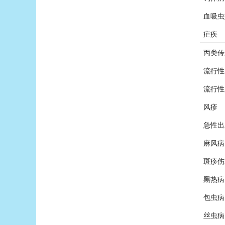
血吸虫
疟疾
丙类传
流行性
流行性
风疹
急性出
麻风病
斑疹伤
黑热病
包虫病
丝虫病