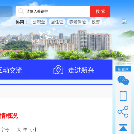
搜 索
公积金
居住证
养老保险
投资
热词：
互动交流
走进新兴
新媒体
疫情概况
【
字号：
大
中
小
】