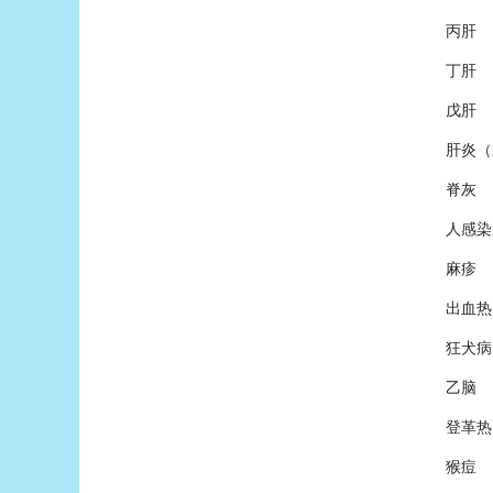
丙肝
丁肝
戊肝
肝炎（
脊灰
人感染
麻疹
出血热
狂犬病
乙脑
登革热
猴痘