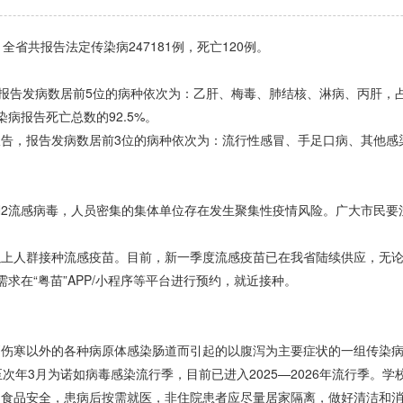
，全省共报告法定传染病247181例，死亡120例。
。报告发病数居前5位的病种依次为：乙肝、梅毒、肺结核、淋病、丙肝，占
病报告死亡总数的92.5%。
报告，报告发病数居前3位的病种依次为：流行性感冒、手足口病、其他感染
2流感病毒，人员密集的集体单位存在发生聚集性疫情风险。广大市民要
群接种流感疫苗。目前，新一季度流感疫苗已在我省陆续供应，无论“三
求在“粤苗”APP/小程序等平台进行预约，就近接种。
寒以外的各种病原体感染肠道而引起的以腹泻为主要症状的一组传染病
次年3月为诺如病毒感染流行季，目前已进入2025—2026年流行季。
和食品安全，患病后按需就医，非住院患者应尽量居家隔离，做好清洁和