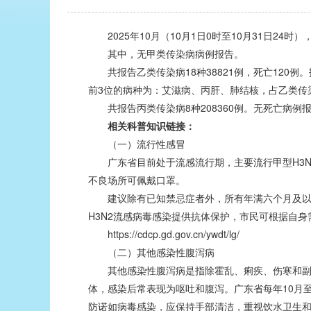
2025年10月（10月1日0时至10月31日24时）
其中，无甲类传染病病例报告。
共报告乙类传染病18种38821例，死亡120例
前3位的病种为：艾滋病、丙肝、肺结核，占乙类传染
共报告丙类传染病8种208360例。无死亡病例
相关科普知识链接：
（一）流行性感冒
广东省目前处于流感流行期，主要流行甲型H3N
不良场所可佩戴口罩。
建议除有已知禁忌症者外，所有年满六个月及以上人
H3N2流感病毒感染提供抗体保护，市民可根据自身需
https://cdcp.gd.gov.cn/ywdt/lg/
（二）其他感染性腹泻病
其他感染性腹泻病是指除霍乱、痢疾、伤寒和副伤
体，感染后常表现为呕吐和腹泻。广东省每年10月至
防诺如病毒感染，应保持手部清洁，重视饮水卫生