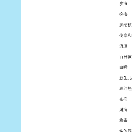
炭疽
痢疾
肺结核
伤寒和
流脑
百日咳
白喉
新生儿
猩红热
布病
淋病
梅毒
钩体病