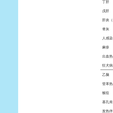
丁肝
戊肝
肝炎（
脊灰
人感染
麻疹
出血热
狂犬病
乙脑
登革热
猴痘
基孔肯
发热伴