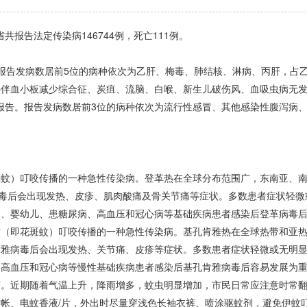
省共报告法定传染病146744例，死亡111例。
报告发病数居前5位的病种依次为乙肝、梅毒、肺结核、淋病、丙肝，占乙类
热伴血小板减少综合征、炭疽、流脑、白喉、新生儿破伤风、血吸虫病无
报告。报告发病数居前3位的病种依次为流行性感冒、其他感染性腹泻病、手
）叮咬传播的一种急性传染病。登革热在全球分布范围广，东南亚、南
病毒后会出现发热、皮疹、肌肉酸痛及骨关节痛等症状。多数患者症状轻
妇、婴幼儿、患糖尿病、高血压和冠心病等基础疾病患者感染后登革病毒
即花斑蚊）叮咬传播的一种急性传染病。基孔肯雅热在全球热带和亚热
肯雅病毒后会出现发热、关节痛、皮疹等症状。多数患者症状轻微或无明
、高血压和冠心病等慢性基础疾病患者感染后基孔肯雅病毒后容易发展为
近期随着气温上升，降雨增多，蚊虫明显增加，市民日常应注意时常翻
帐、电蚊香液/片，外出时尽量穿浅色长袖衣裤、喷涂驱蚊剂，避免伊蚊