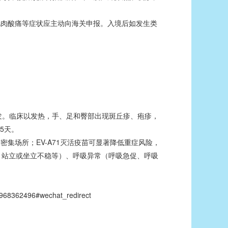
肉酸痛等症状应主动向海关申报。入境后如发生类
高发。临床以发热，手、足和臀部出现斑丘疹、疱疹，
5天。
场所；EV-A71灭活疫苗可显著降低重症风险，
、站立或坐立不稳等）、呼吸异常（呼吸急促、呼吸
68362496#wechat_redirect