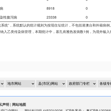
病
8918
0
染性腹泻病
23338
0
系统”，系统默认的统计规则为按现住址统计，不包括港澳台和外籍病例
纳入乙类传染病管理，本期统计中，基孔肯雅热发病数1例，为境外输入
私声明
|
网站地图
政府门户网站
网站标识码
4453210026
ICP备案号：
粤ICP备12036