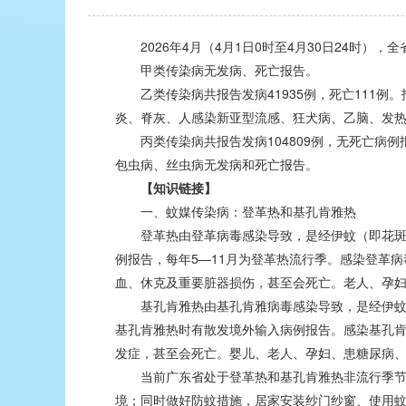
2026年4月（4月1日0时至4月30日24时），全
甲类传染病无发病、死亡报告。
乙类传染病共报告发病41935例，死亡111例。
炎、脊灰、人感染新亚型流感、狂犬病、乙脑、发
丙类传染病共报告发病104809例，无死亡病例
包虫病、丝虫病无发病和死亡报告。
【知识链接】
一、蚊媒传染病：登革热和基孔肯雅热
登革热由登革病毒感染导致，是经伊蚊（即花斑蚊
例报告，每年5—11月为登革热流行季。感染登革
血、休克及重要脏器损伤，甚至会死亡。老人、孕
基孔肯雅热由基孔肯雅病毒感染导致，是经伊蚊（
基孔肯雅热时有散发境外输入病例报告。感染基孔
发症，甚至会死亡。婴儿、老人、孕妇、患糖尿病
当前广东省处于登革热和基孔肯雅热非流行季节。
境；同时做好防蚊措施，居家安装纱门纱窗、使用蚊