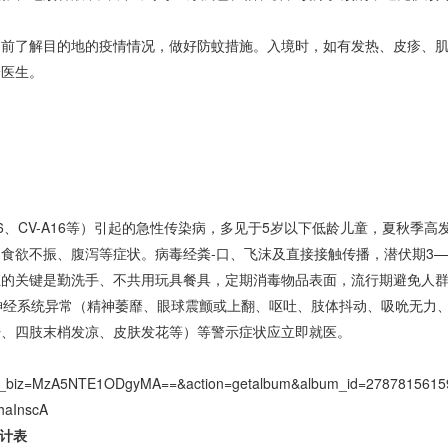
了解目的地的疫情情况，做好防蚊措施。入境时，如有发热、皮疹、肌
诊医生。
A6、CV-A16等）引起的急性传染病，多见于5岁以下低龄儿童，夏秋季
食欲不振、腹泻等症状。病毒经粪-口、飞沫及直接接触传播，潜伏期3—
键是勤洗手、不共用玩具餐具，定期消毒物品表面，流行期避免人群密集
神经系统异常（精神萎靡、眼球震颤或上翻、呕吐、肢体抖动、吸吮无力
冷汗、四肢末梢发凉、皮肤发花等）等警示症状应立即就医。
?__biz=MzA5NTE1ODgyMA==&action=getalbum&album_id=27878156159
haInscA
计表