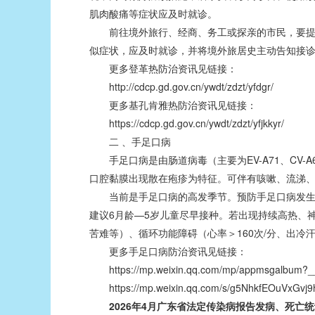
肌肉酸痛等症状应及时就诊。
前往境外旅行、经商、务工或探亲的市民，要提前
似症状，应及时就诊，并将境外旅居史主动告知接
更多登革热防治资讯见链接：
http://cdcp.gd.gov.cn/ywdt/zdzt/yfdgr/
更多基孔肯雅热防治资讯见链接：
https://cdcp.gd.gov.cn/ywdt/zdzt/yfjkkyr/
二 、手足口病
手足口病是由肠道病毒（主要为EV-A71、CV-
口腔黏膜出现散在疱疹为特征。可伴有咳嗽、流涕、
当前是手足口病的高发季节。预防手足口病发生的关
建议6月龄—5岁儿童尽早接种。若出现持续高热、
苦难等）、循环功能障碍（心率＞160次/分、出
更多手足口病防治资讯见链接：
https://mp.weixin.qq.com/mp/appmsgalbum
https://mp.weixin.qq.com/s/g5NhkfEOuVxGvj9
2026年4月广东省法定传染病报告发病、死亡统