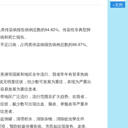
×关闭
传染病报告病例总数的94.82%。传染性非典型肺
发病和死亡报告。
足口病，占丙类传染病报告病例总数的98.97%。
美洲等国家和地区全年流行。我省常年有登革热病
微或无明显症状，但少数可发展为重症，表现为严重出
后容易发展为重症患者。
带地区广泛流行，流行范围呈扩大趋势。在我省，
显症状，极少数可出现出血、脑炎、脊髓炎等严重并
重症患者。
盆倒罐，清理积水，清除杂物，消除蚊虫孳生环
叮咬，预防蚊媒传播疾病。市民如出现发热、皮疹、