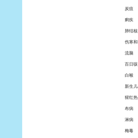
炭疽
痢疾
肺结核
伤寒和
流脑
百日咳
白喉
新生儿
猩红热
布病
淋病
梅毒