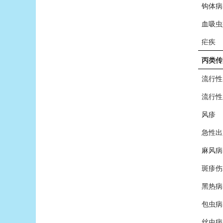
钩体病
血吸虫
疟疾
丙类传
流行性
流行性
风疹
急性出
麻风病
斑疹伤
黑热病
包虫病
丝虫病