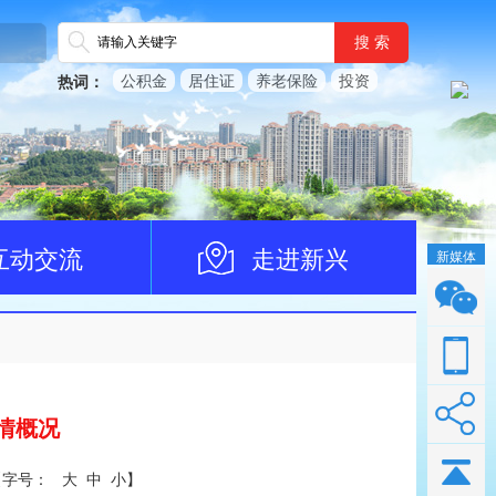
搜 索
公积金
居住证
养老保险
投资
热词：
互动交流
走进新兴
新媒体
情概况
【
字号：
大
中
小
】