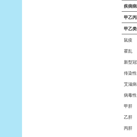
疾病病
甲乙丙
甲乙类
鼠疫
霍乱
新型冠
传染性
艾滋病
病毒性
甲肝
乙肝
丙肝