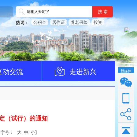
搜 索
公积金
居住证
养老保险
投资
热词：
互动交流
走进新兴
新媒体
定（试行）的通知
【
字号：
大
中
小
】