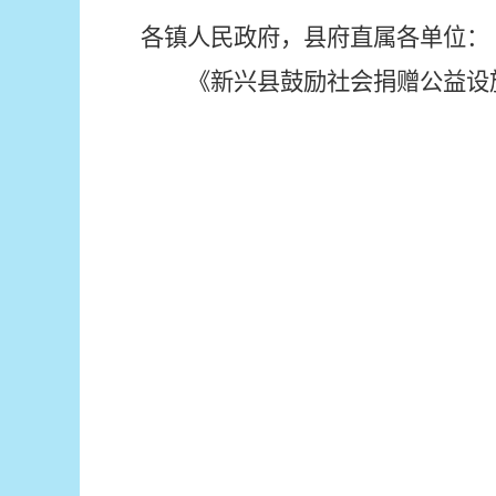
各镇
人民
政府，县府直属
各
单位：
《新兴县鼓励社会捐赠公益设
新兴