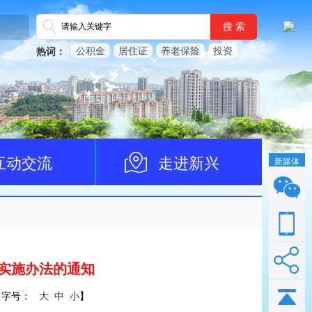
搜 索
公积金
居住证
养老保险
投资
热词：
互动交流
走进新兴
新媒体
实施办法的通知
【
字号：
大
中
小
】