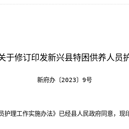
关于
修订
印发
新兴县特困供养人员
新府
办
〔
2023
〕
9
号
员护理工作实施办法
》已经县人民政府同意，现