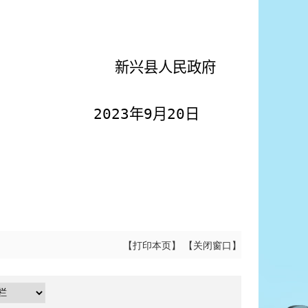
民政府
0
23
年
9
月
20
日
【
打印本页
】 【
关闭窗口
】