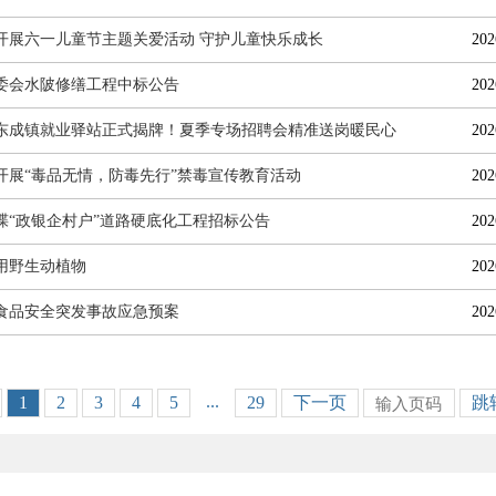
开展六一儿童节主题关爱活动 守护儿童快乐成长
202
委会水陂修缮工程中标公告
202
东成镇就业驿站正式揭牌！夏季专场招聘会精准送岗暖民心
202
开展“毒品无情，防毒先行”禁毒宣传教育活动
202
堞“政银企村户”道路硬底化工程招标公告
202
用野生动植物
202
食品安全突发事故应急预案
202
...
1
2
3
4
5
29
下一页
跳