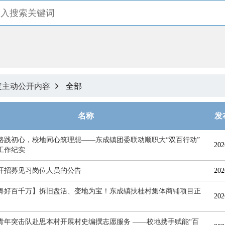
定主动公开内容
全部

名称
发
路践初心，校地同心筑理想——东成镇团委联动顺职大“双百行动”
202
工作纪实
开招募见习岗位人员的公告
202
粤好百千万】拆旧盘活、变地为宝！东成镇扶桂村集体商铺项目正
202
青年突击队赴思本村开展村史编撰志愿服务 ——校地携手赋能“百