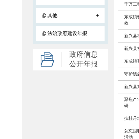
千万工
+
其他
东成镇
效
法治政府建设年报
新兴县
新兴县
政府信息
东成镇
公开年报
守护钱
新兴县
聚焦产
研
扶桂丹
勿忘国
活动