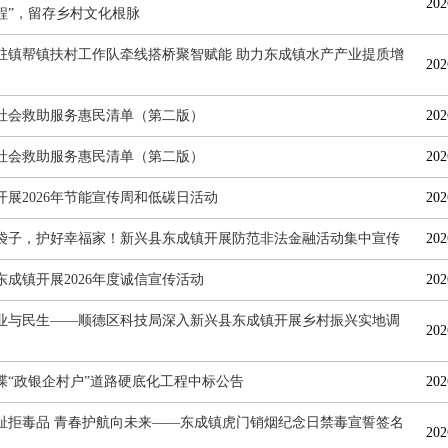
202
程”，留存乡村文化根脉
驻镇帮镇扶村工作队牵线搭桥聚智赋能 助力东成镇水产产业提质增
202
社会救助服务惠民清单（第二版）
202
社会救助服务惠民清单（第二版）
202
开展2026年节能宣传周和低碳日活动
202
袋子，护好幸福家！新兴县东成镇开展防范非法金融活动集中宣传
202
东成镇开展2026年度诚信宣传活动
202
业与民生——顺德区科技局深入新兴县东成镇开展乡村振兴实地调
202
堞“政银企村户”道路硬底化工程中标公告
202
耻拒毒品 青春护航向未来——东成镇虎门销烟纪念日禁毒宣誓签名
202