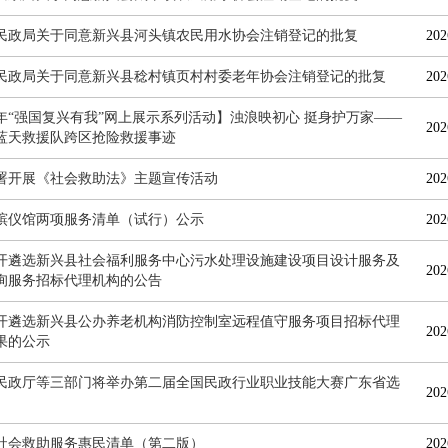
民政局关于同意新兴县河头镇农民用水协会注销登记的批复
202
民政局关于同意新兴县稔村镇页村村委老年协会注销登记的批复
202
26年“强国复兴有我”网上展示系列活动】浊浪映初心 挺身护万家——
202
蓝天救援队跨区抢险救援事迹
署开展《社会救助法》主题宣传活动
202
殡仪馆两项服务清单（试行）公示
202
开遴选新兴县社会福利服务中心污水处理设施建设项目设计服务及
202
询服务招标代理机构的公告
开遴选新兴县公办养老机构消防控制室远程值守服务项目招标代理
202
果的公示
民政厅等三部门将举办第二届全国民政行业职业技能大赛广东省选
202
社会救助服务惠民清单（第二版）
202