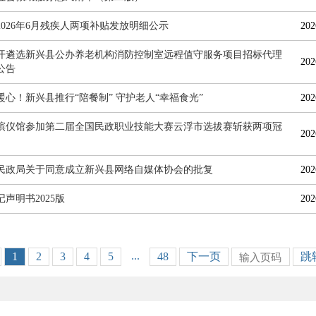
2026年6月残疾人两项补贴发放明细公示
202
开遴选新兴县公办养老机构消防控制室远程值守服务项目招标代理
202
公告
暖心！新兴县推行“陪餐制” 守护老人“幸福食光”
202
殡仪馆参加第二届全国民政职业技能大赛云浮市选拔赛斩获两项冠
202
民政局关于同意成立新兴县网络自媒体协会的批复
202
声明书2025版
202
...
1
2
3
4
5
48
下一页
跳