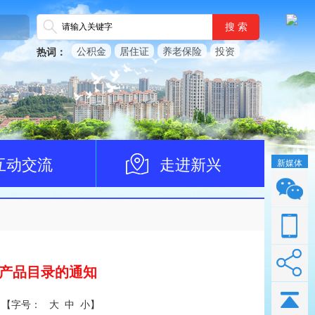
搜 索
公积金
居住证
养老保险
投资
热词：
互动交流
走进新兴
新媒体
划产品目录的通知
【
字号：
大
中
小
】