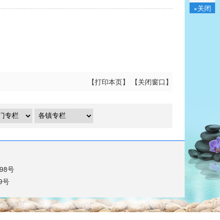
×关闭
【
打印本页
】 【
关闭窗口
】
698号
9号