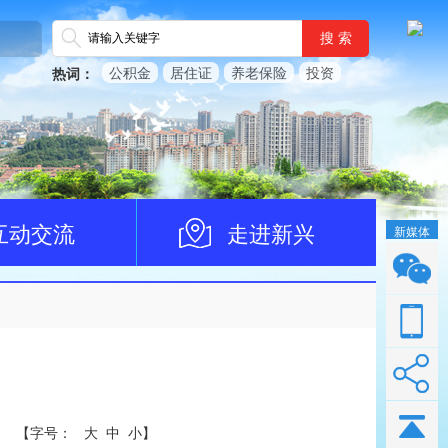
搜 索
公积金
居住证
养老保险
投资
热词：
互动交流
走进新兴
新媒体
【
字号：
大
中
小
】