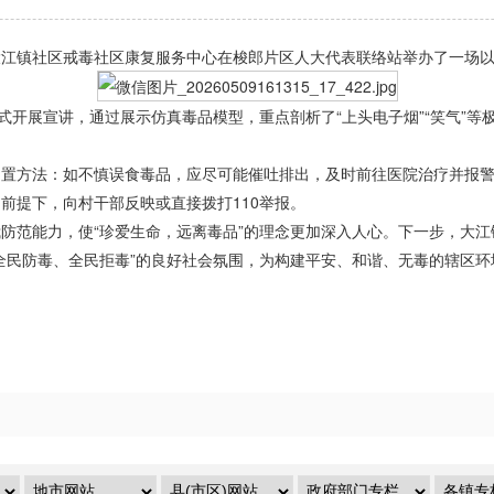
镇社区戒毒社区康复服务中心在梭郎片区人大代表联络站举办了一场以“
开展宣讲，通过展示仿真毒品模型，重点剖析了“上头电子烟”“笑气”等
方法：如不慎误食毒品，应尽可能催吐排出，及时前往医院治疗并报警
前提下，向村干部反映或直接拨打110举报。
范能力，使“珍爱生命，远离毒品”的理念更加深入人心。下一步，大江
全民防毒、全民拒毒”的良好社会氛围，为构建平安、和谐、无毒的辖区环