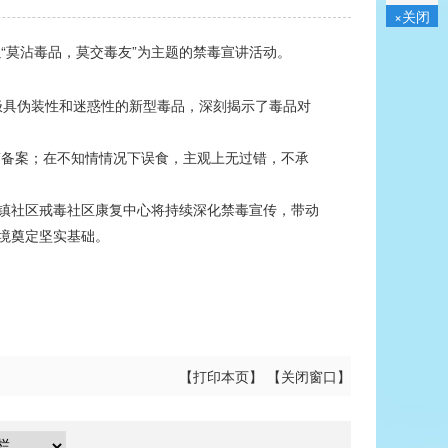
×关闭
莫沾毒品，莫交毒友”为主题的禁毒宣讲活动。
极具伪装性和迷惑性的新型毒品，深刻揭示了毒品对
备案；在不知情情况下误食，主观上无过错，不承
镇社区戒毒社区康复中心将持续深化禁毒宣传，带动
境奠定坚实基础。
【
打印本页
】 【
关闭窗口
】