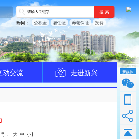
搜 索
公积金
居住证
养老保险
投资
热词：
互动交流
走进新兴
新媒体
动
字号：
大
中
小
】