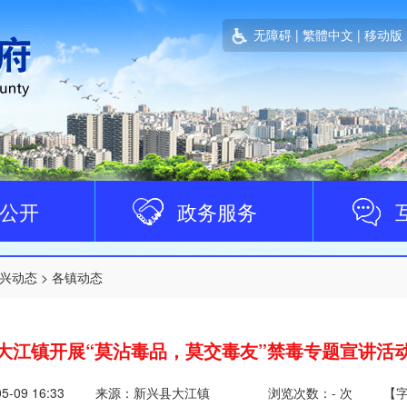
无障碍
|
繁體中文
|
移动版
公开
政务服务
兴动态
>
各镇动态
大江镇开展“莫沾毒品，莫交毒友”禁毒专题宣讲活
05-09 16:33
来源：新兴县大江镇
浏览次数：
-
次
【