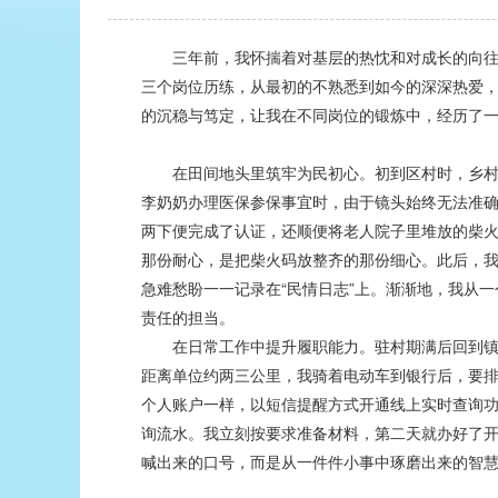
三年前，我怀揣着对基层的热忱和对成长的向
三个岗位历练，从最初的不熟悉到如今的深深热爱，
的沉稳与笃定，让我在不同岗位的锻炼中，经历了
在田间地头里筑牢为民初心。初到区村时，乡村
李奶奶办理医保参保事宜时，由于镜头始终无法准确
两下便完成了认证，还顺便将老人院子里堆放的柴
那份耐心，是把柴火码放整齐的那份细心。此后，我
急难愁盼一一记录在“民情日志”上。渐渐地，我从一
责任的担当。
在日常工作中提升履职能力。驻村期满后回到镇政
距离单位约两三公里，我骑着电动车到银行后，要
个人账户一样，以短信提醒方式开通线上实时查询
询流水。我立刻按要求准备材料，第二天就办好了开
喊出来的口号，而是从一件件小事中琢磨出来的智