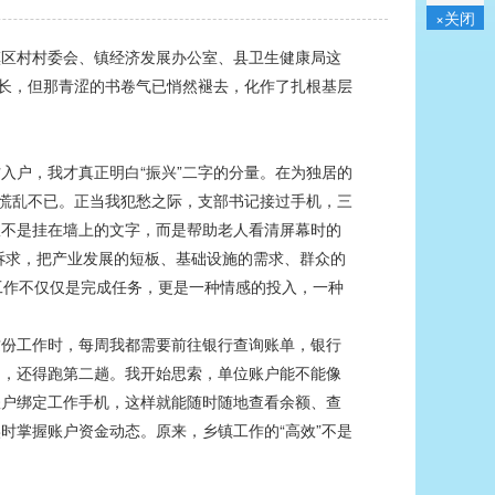
×关闭
镇区村村委会、镇经济发展办公室、县卫生健康局这
成长，但那青涩的书卷气已悄然褪去，化作了扎根基层
入户，我才真正明白“振兴”二字的分量。在为独居的
我慌乱不已。正当我犯愁之际，支部书记接过手机，三
从不是挂在墙上的文字，而是帮助老人看清屏幕时的
诉求，把产业发展的短板、基础设施的需求、群众的
层工作不仅仅是完成任务，更是一种情感的投入，一种
份工作时，每周我都需要前往银行查询账单，银行
多，还得跑第二趟。我开始思索，单位账户能不能像
账户绑定工作手机，这样就能随时随地查看余额、查
时掌握账户资金动态。原来，乡镇工作的“高效”不是