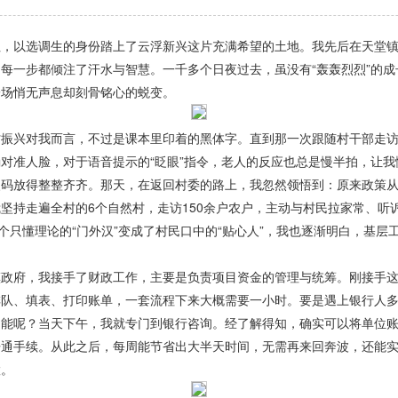
往，以选调生的身份踏上了
云浮新兴
这片充满希望的土地。我先后在天堂
每一步都倾注了汗水与智慧。一千多个日夜过去，虽没有“轰轰烈烈”的
一场悄无声息却刻骨铭心的蜕变。
振兴对我而言，不过是课本里印着的黑体字。直到那一次跟随村干部走访
对准人脸，对于语音提示的“眨眼”指令，老人的反应也总是慢半拍，让
火码放得整整齐齐。那天，在返回村委的路上，我忽然领悟到：原来政策
坚持走遍全村的6个自然村，走访150余户农户，主动与村民拉家常、听
个只懂理论的“门外汉”变成了村民口中的“贴心人”，我也逐渐明白，基
府，我接手了财政工作，主要是负责项目资金的管理与统筹。刚接手这
排队、填表、打印账单，一套流程下来大概需要一小时。要是遇上银行人
功能呢？当天下午，我就专门到银行咨询。经了解得知，确实可以将单位
通手续。从此之后，每周能节省出大半天时间，无需再来回奔波，还能实
慧。