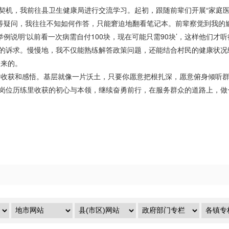
的契机，我前往县卫生健康局进行交流学习。起初，跟随前辈们开展“家庭
”等疑问，我往往不知如何作答，只能窘迫地翻看笔记本。前辈察觉到我的尴
是举例说明‘以前看一次病需自付100块，现在可能只需90块’，这样他们
民的诉求。慢慢地，我不仅能熟练解答政策问题，还能结合村民的健康状
起来的。
的收获和感悟。基层就像一片沃土，只要你愿意把根扎深，愿意俯身倾听
从岗位历练里收获的初心与本领，继续奋勇前行，在服务群众的道路上，做