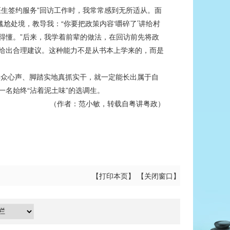
医生签约服务”回访工作时，我常常感到无所适从。面
尬处境，教导我：“你要把政策内容‘嚼碎了’讲给村
才听得懂。”后来，我学着前辈的做法，在回访前先将政
况给出合理建议。这种能力不是从书本上学来的，而是
群众心声、脚踏实地真抓实干，就一定能长出属于自
一名始终“沾着泥土味”的选调生。
（作者：范小敏，转载自粤讲粤政）
【
打印本页
】 【
关闭窗口
】