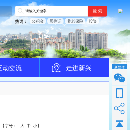
搜 索
公积金
居住证
养老保险
投资
热词：
互动交流
走进新兴
新媒体
【
字号：
大
中
小
】