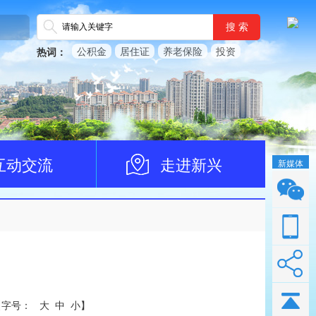
搜 索
公积金
居住证
养老保险
投资
热词：
互动交流
走进新兴
新媒体
【
字号：
大
中
小
】