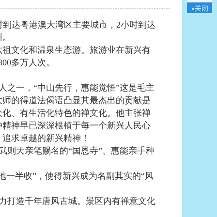
×关闭
小时到达粤港澳大湾区主要城市，2小时到达
州。
六祖文化和温泉生态游。旅游业在新兴有
00多万人次。
人之一，“中山先行，惠能觉悟”这是毛主
大师的得道法偈语凸显其最杰出的贡献是
众化、有生活化特色的禅文化。他主张禅
种精神早已深深根植于每一个新兴人民心
、追求卓越的新兴精神！
武则天亲笔赐名的“国恩寺”、惠能亲手种
地一半收”，使得新兴成为名副其实的“风
，致力打造千年唐风古城。景区内有禅意文化