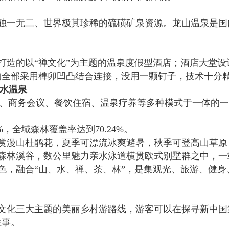
独一无二、世界极其珍稀的硫磺矿泉资源。龙山温泉是国
打造的以“禅文化”为主题的温泉度假型酒店；酒店大堂设
构全部采用榫卯凹凸结合连接，没用一颗钉子，技术十分
绿水温泉
度假、商务会议、餐饮住宿、温泉疗养等多种模式于一体的
，全域森林覆盖率达到70.24%。
赏漫山杜鹃花，夏季可漂流冰爽避暑，秋季可登高山草原
自然森林溪谷，数公里魅力亲水泳道横贯欧式别墅群之中，
色，融合“山、水、禅、茶、林”，是集观光、旅游、健
文化三大主题的美丽乡村游路线，游客可以在探寻新中国
往事。