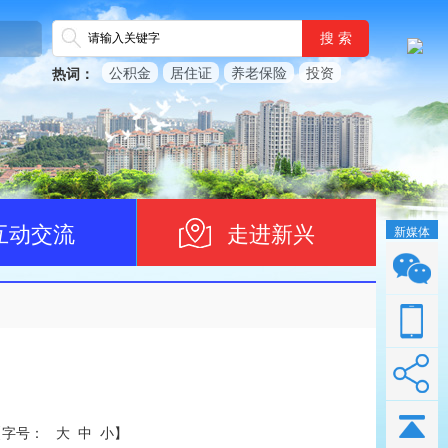
搜 索
公积金
居住证
养老保险
投资
热词：
互动交流
走进新兴
新媒体
【
字号：
大
中
小
】