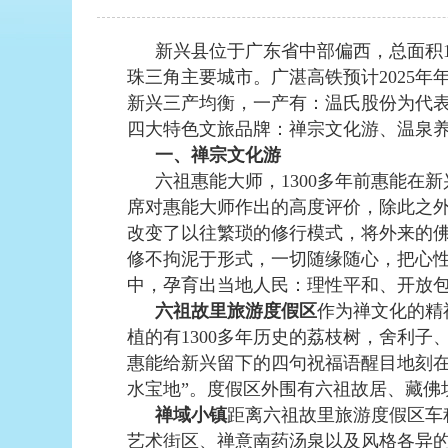
新兴县位于广东省中部偏西，总面积1
珠三角主要城市。广湛高铁预计2025
新兴三产均衡，一产有：温氏股份为代
四大特色文旅品牌：禅宗文化游、温泉养
一、禅宗文化游
六祖惠能大师，1300多年前惠能在
席对惠能大师作出的高度评价，除此之
改变了以往繁琐的修行模式，将外来的
修不拘泥于形式，一切随缘随心，把心
中，孕育出当地人民：理性平和、开放
六祖故里旅游度假区
作为禅文化的精
植的有1300多年历史的荔枝树，舍利子
惠能给新兴留下的四句祝福语醒目地刻在
水宝地”。度假区外围有六祖故居、藏佛
禅域小镇
距离六祖故里旅游度假区车程
艺术街区、禅意南药汤泉以及风格各异