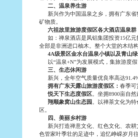
二、温泉养生游
新兴作为中国温泉之乡，拥有广东省
矿物质。
六祖故里旅游度假区各大酒店温泉群
如：禅泉酒店是凤铝集团投资15亿元
全部是非洲进口柚木。整个大堂的木结
4A级景区金水台温泉小镇以及青山
以“温泉+N”为发展模式，集旅游
三、生态休闲游
新兴，全年空气质量优良率高达91.4%
拥有广东天露山旅游度假区：
春季可
悦天下生态度假区
。坐拥8900亩
翔顺象窝山生态园
。以禅茶文化为特
区。
四、美丽乡村游
新兴打造禅意文化、红色文化、农耕
色管家叶季壮的足迹中，追忆峥嵘岁月