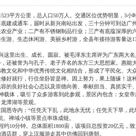
523平方公里，总人口50万人。交通区位优势明显，3
年年底建成通车，届时从新兴南站出发，三十分钟可到达广
表农业产业；二产有不锈钢制品行业；三产有底蕴深厚的
生游、生态休闲游、美丽乡村游，全县年接待游客量达13
新兴这里出生、成长、圆寂。被毛泽东主席评为广东两大名
外，还被誉为与孔子、老子齐名的东方三大思想家。惠能
佛教文化和中华优秀传统文化相结合，形成了平民化、大
性修好就行，行住坐卧皆是禅。因上努力，果上随缘！这
包容的良好社会心态以及崇德向善、奉献担当、真抓实干
神载体，吸引了众多游客到此参观，景区内包含：女皇帝
、龙潭湖等景观。
国恩寺内：“任凭天下乱，此地永无忧；任凭天下旱，此
坑、禅域小镇等景点串珠成链。
约10分钟。总体面积1800亩，该项目总投资20亿元
的酒店群，穿上汉服游走其中仿佛回到唐朝。