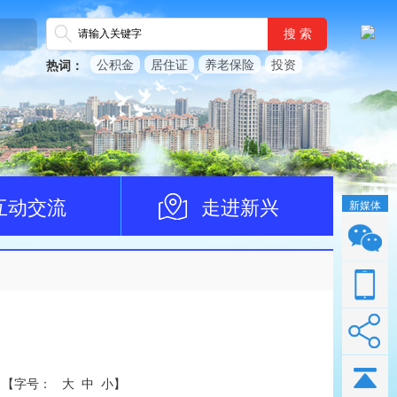
搜 索
公积金
居住证
养老保险
投资
热词：
互动交流
走进新兴
新媒体
【
字号：
大
中
小
】