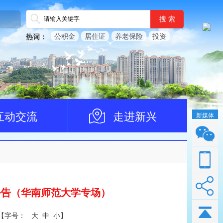
搜 索
公积金
居住证
养老保险
投资
热词：
互动交流
走进新兴
新媒体
公告（华南师范大学专场）
【
字号：
大
中
小
】