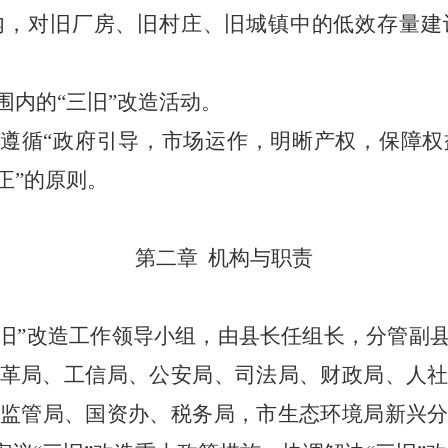
内，对旧厂房、旧村庄、旧城镇中的低效存量建
内的“三旧”改造活动。
当遵循“政府引导，市场运作，明晰产权，保障
正”的原则。
第二章
机构与职责
旧”改造工作领导小组，由县长任组长，分管副
革局、
工信
局、公安
局
、司法
局
、财政
局
、人
监管局
、国资
办
、税务
局，市生态环境局新兴