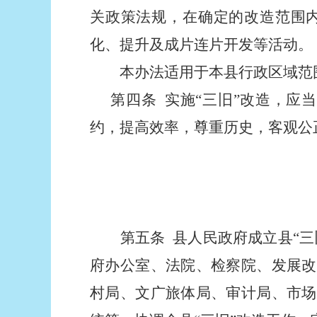
关政策法规，在确定的改造范围
化、提升及成片连片开发等活动。
本办法适用于本县行政区域范围
第四条
实施“三旧”改造，应
约，提高效率，尊重历史，客观公
第五条
县人民政府成立县“三
府
办公室
、
法院、
检察
院
、发展改
村局
、
文广旅体局
、审计
局
、
市场