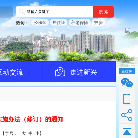
搜 索
公积金
居住证
养老保险
投资
热词：
互动交流
走进新兴
新媒体
实施办法（修订）的通知
【
字号：
大
中
小
】