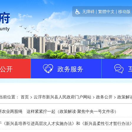
无障碍
|
繁體中文
|
移动版
公开
政务服务
当前位置：
首页
>
云浮市新兴县人民政府门户网站
>
政务公开
>
政策解
研农业两股绳 这样紧紧拧一起（政策解读·聚焦中央一号文件④）
于《新兴县培养引进高层次人才实施办法》和《新兴县柔性引才暂行办法